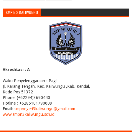
SMP N 3 KALIWUNGU
Akreditasi : A
Waku Penyelenggaraan : Pagi
Jl. Karang Tengah, Kec. Kaliwungu ,Kab. Kendal,
Kode Pos 51372
Phone: (+62294)3690440
Hotline : +6285101790609
Email:
smpnegeri3kaliwungu@gmail.com
www.smpn3kaliwungu.sch.id