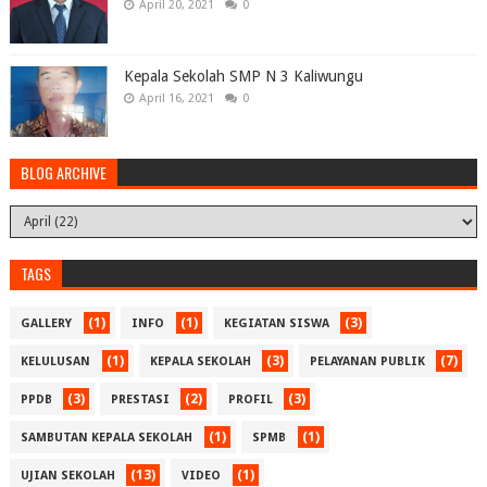
April 20, 2021
0
Kepala Sekolah SMP N 3 Kaliwungu
April 16, 2021
0
BLOG ARCHIVE
TAGS
(1)
(1)
(3)
GALLERY
INFO
KEGIATAN SISWA
(1)
(3)
(7)
KELULUSAN
KEPALA SEKOLAH
PELAYANAN PUBLIK
(3)
(2)
(3)
PPDB
PRESTASI
PROFIL
(1)
(1)
SAMBUTAN KEPALA SEKOLAH
SPMB
(13)
(1)
UJIAN SEKOLAH
VIDEO