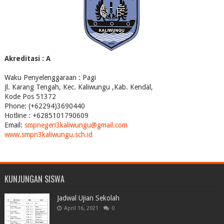
Akreditasi : A
Waku Penyelenggaraan : Pagi
Jl. Karang Tengah, Kec. Kaliwungu ,Kab. Kendal,
Kode Pos 51372
Phone: (+62294)3690440
Hotline : +6285101790609
Email:
smpnegeri3kaliwungu@gmail.com
www.smpn3kaliwungu.sch.id
KUNJUNGAN SISWA
Jadwal Ujian Sekolah
April 16, 2021
0